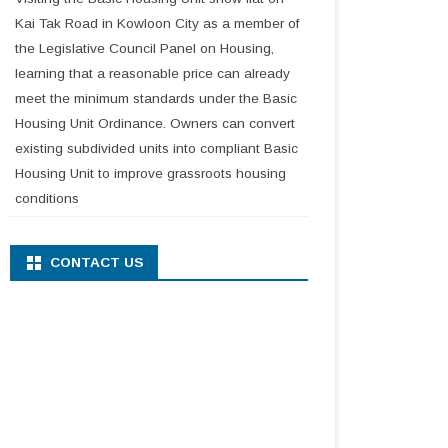
Kai Tak Road in Kowloon City as a member of
the Legislative Council Panel on Housing,
learning that a reasonable price can already
meet the minimum standards under the Basic
Housing Unit Ordinance. Owners can convert
existing subdivided units into compliant Basic
Housing Unit to improve grassroots housing
conditions
CONTACT US