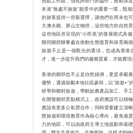
熱點工作組，強化跨部門的協作，推動深
本港“無處不旅遊”願景中的重要一環，既
的旅客提供一些新選擇，讓他們在周末也
大澳水鄉、屏山文物徑，這些地方的自然
這些地區所呈現的“小而美”的發展模式具
聯同鄉郊辦事處在推動生態復育和保育兩
旅遊不止是一個觀光的選項，也成為香港
才，進一步提升我們的服務質素，才能實現
香港的鄉郊也不止是自然綠洲，更是承載
優勢，通過鼓勵本地社區參與，以“旅遊+
研學和鄉村旅遊，帶動如農產品加工、手
在開發鄉郊景點模式上，政府應該可以積
應該有更多公私營合作；同時需要建立清
態旅遊和環境教育作為核心導向，避免過
力的地區，可以由政府主導土地規劃和基
理，雙方共享收益，共擔風險，這樣才能確