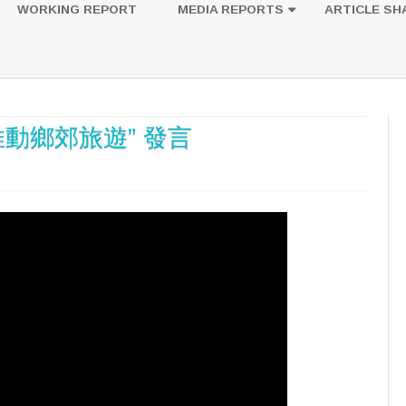
to
WORKING REPORT
MEDIA REPORTS
ARTICLE SH
content
UESTION
PHOTOS
動鄉郊旅遊” 發言