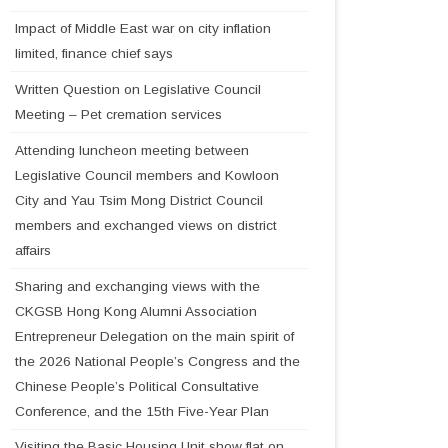
Impact of Middle East war on city inflation
limited, finance chief says
Written Question on Legislative Council
Meeting – Pet cremation services
Attending luncheon meeting between
Legislative Council members and Kowloon
City and Yau Tsim Mong District Council
members and exchanged views on district
affairs
Sharing and exchanging views with the
CKGSB Hong Kong Alumni Association
Entrepreneur Delegation on the main spirit of
the 2026 National People’s Congress and the
Chinese People’s Political Consultative
Conference, and the 15th Five-Year Plan
Visiting the Basic Housing Unit show flat on