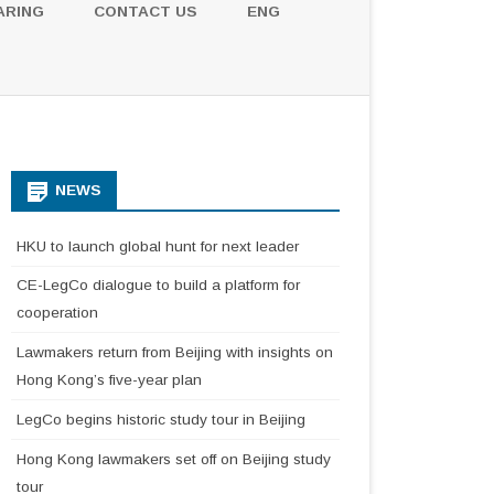
ARING
CONTACT US
ENG
NEWS
HKU to launch global hunt for next leader
CE-LegCo dialogue to build a platform for
cooperation
Lawmakers return from Beijing with insights on
Hong Kong’s five-year plan
LegCo begins historic study tour in Beijing
Hong Kong lawmakers set off on Beijing study
tour