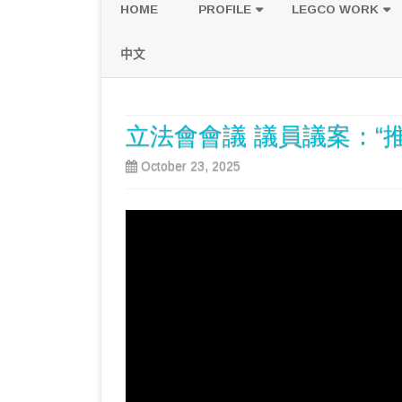
HOME
PROFILE
LEGCO WORK
POLICY PLATFORM
SPEECH AND Q
中文
PROPOSALS
立法會會議 議員議案：“推
October 23, 2025