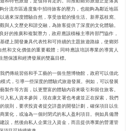
度遊和特色旅遊，是值得肯定的。而推動鄉郊旅遊正是落實
能夠分流市區過度集中招待旅客的壓力，也能夠為鄰近地區
可以過來深度體驗自然，享受放鬆的慢生活。新界荔枝窩、
景觀與人文歷史和諧交融，為旅客提供了深度的文化體驗。
備良好的推廣和複製潛力，政府應該積極主導跨部門協作，
個基礎上開發兼具代表性和可持續的主題旅遊路線，使鄉郊
自然和文化價值的重要載體；同時應該培訓專業的導賞人
生態保護和經濟發展的雙贏目標。
着我們傳統習俗和手工藝的一個生態博物館，政府可以借此
”的模式，引導一些深度的體驗式旅遊發展。例如，可以發展
工藝製作等方面，以更豐富的體驗內容來吸引和留住旅客。
極引入私人資本參與，現在康文署也考慮並正在探索，我們
晰的規則，要求投資者提交詳盡的開發計劃，確保項目以生
度商業化，或淪為一個封閉式的私人盈利項目。例如具備潛
礎建設，然後由私人企業注入資金，而且提供專業的營運管
保項目可持續推進。