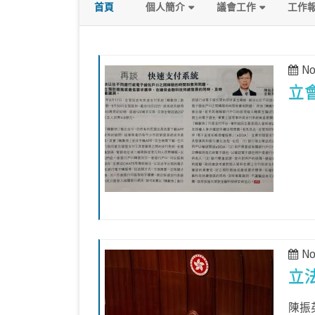
首頁
個人簡介
議會工作
工作
政綱
發言及質詢
No
關注議題
立
No
立
陳振