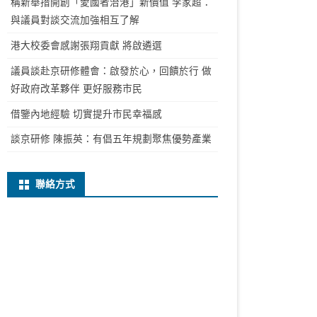
稱新舉措開創「愛國者治港」新價值 李家超：
與議員對談交流加強相互了解
港大校委會感謝張翔貢獻 將啟遴選
議員談赴京研修體會：啟發於心，回饋於行 做
好政府改革夥伴 更好服務市民
借鑒內地經驗 切實提升市民幸福感
談京研修 陳振英：有倡五年規劃聚焦優勢產業
聯絡方式