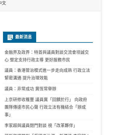
中文
最新消息
金融界及政界：特首與議員對談交流會坦誠交
心 堅定支持行政主導 更好服務市民
議員：香港管治模式進一步走向成熟 行政立法
緊密溝通 提升治理效能
議員：非常成功 冀恆常舉辦
上京研修收穫豐 議員冀「回饋於行」 向政府
團隊傳達市民心聲 行政立法有機結合「辦成
事」
李家超與議員閉門對談 視「改革夥伴」