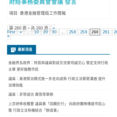
財經事務委員會會議 發言
項目: 香港金融管理局工作簡報
第 260 頁，共 293 頁
«
First
«
...
10
20
30
...
258
259
260
261
2
»
最新消息
金融界及政界：特首與議員對談交流會坦誠交心 堅定支持行政
主導 更好服務市民
議員：香港管治模式進一步走向成熟 行政立法緊密溝通 提升
治理效能
議員：非常成功 冀恆常舉辦
上京研修收穫豐 議員冀「回饋於行」 向政府團隊傳達市民心
聲 行政立法有機結合「辦成事」