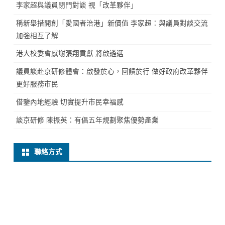
李家超與議員閉門對談 視「改革夥伴」
稱新舉措開創「愛國者治港」新價值 李家超：與議員對談交流
加強相互了解
港大校委會感謝張翔貢獻 將啟遴選
議員談赴京研修體會：啟發於心，回饋於行 做好政府改革夥伴
更好服務市民
借鑒內地經驗 切實提升市民幸福感
談京研修 陳振英：有倡五年規劃聚焦優勢產業
聯絡方式