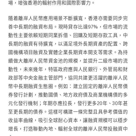
場，增強香港的輻射作用和國際影響力。
隨着離岸人民幣應用場景不斷擴寬，香港亦需要同步完
善中長期的融資布局。現時貸存比達97%，但市場的流
動性主要依賴短期同業拆借、回購及短期存款工具，中
長期的融資有待擴寬，以滿足境外長期資產的配置、跨
國機構項目融資及實體企業長期資本開支等需求。為持
續做大離岸人民幣資金池的規模，並提升二級市場的流
動性，未來幾年，特區政府應與人民銀行、外管局和財
政部等中央金融主管部門，協同共建更活躍的離岸人民
幣中長期融資生態圈。例如：建立固定的離岸人民幣債
券發行計劃，推動國債、地方政府債及商業機構債的多
元化發行機制；年期亦應拉長，發行更多20年、30年甚
至更長期的債券。這樣可構建一條完整且具參考價值的
收益率曲線，吸引全球耐心資本，讓融資規模可以穩步
增長，打造聯動內地、輻射全球的離岸人民幣投融資中