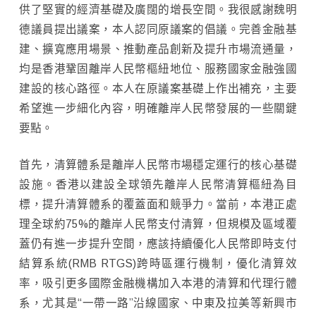
供了堅實的經濟基礎及廣闊的增長空間。我很感謝魏明
德議員提出議案，本人認同原議案的倡議。完善金融基
建、擴寬應用場景、推動產品創新及提升市場流通量，
均是香港鞏固離岸人民幣樞紐地位、服務國家金融強國
建設的核心路徑。本人在原議案基礎上作出補充，主要
希望進一步細化內容，明確離岸人民幣發展的一些關鍵
要點。
首先，清算體系是離岸人民幣市場穩定運行的核心基礎
設施。香港以建設全球領先離岸人民幣清算樞紐為目
標，提升清算體系的覆蓋面和競爭力。當前，本港正處
理全球約75%的離岸人民幣支付清算，但規模及區域覆
蓋仍有進一步提升空間，應該持續優化人民幣即時支付
結算系統(RMB RTGS)跨時區運行機制，優化清算效
率，吸引更多國際金融機構加入本港的清算和代理行體
系，尤其是“一帶一路”沿線國家、中東及拉美等新興市