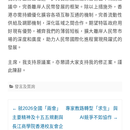
議中，完善離岸人民幣發展的框架。除以上措施外，香
港亦需持續優化擴容各項互聯互通的機制，完善流動性
供給及調節機制，深化區域之間合作。期望特區政府用
好現有優勢，補齊我們的薄弱短板，擴大離岸人民幣市
場的深度和廣度，助力人民幣國際化進程實現飛躍式的
發展。
主席，我支持原議案，亦懇請大家支持我的修正案。謹
此陳辭。
發言及質詢
Post
←
就2026全國「兩會」
專家教路轉型「求生」 與
navigation
主要精神及十五五規劃與
AI競爭不如協作
→
長江商學院香港校友會企