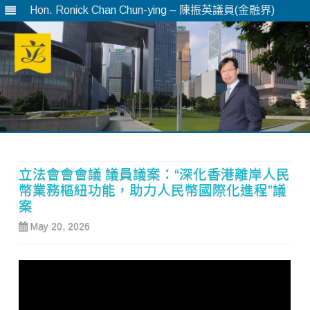
Hon. Ronick Chan Chun-ying – 陳振英議員(金融界)
Skip
to
content
立法會會會議 議員議案：“深化香港離岸人民
幣業務樞紐功能，助力人民幣國際化進程”議
案
May 20, 2026