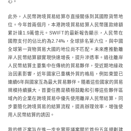
心。
此外，人民幣跨境貿易結算亦直接關係到其國際貨幣地
位。今年首兩個月，本港跨境貿易結算人民幣匯款總額
累計達1.9萬億元。SWIFT的最新報告顯示，人民幣在
國際支付的佔比約為2.74%，全球排名第六位，與中國
全球第一貨物貿易大國的地位尚不匹配。未來應推動離
岸人民幣結算額實現快速增長，提升滲透率。過往離岸
人民幣結算主要集中在傳統的貿易夥伴，受近期地緣政
治因素影響，近年國家已重構外貿的格局，例如東盟已
連續6年與國家互為最大貿易夥伴。隨着這些國家的貿易
規模持續擴大，首要任務是積極鼓勵和引導這些夥伴區
域內的企業在跨境貿易中優先使用離岸人民幣結算，同
步要簡化跨境貿易的結算流程，提高辦理效率，增強使
用人民幣結算的誘因。
我的修正案旨在進一步充實原議案關於首份五年規劃建