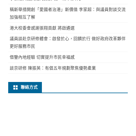
稱新舉措開創「愛國者治港」新價值 李家超：與議員對談交流
加強相互了解
港大校委會感謝張翔貢獻 將啟遴選
議員談赴京研修體會：啟發於心，回饋於行 做好政府改革夥伴
更好服務市民
借鑒內地經驗 切實提升市民幸福感
談京研修 陳振英：有倡五年規劃聚焦優勢產業
聯絡方式