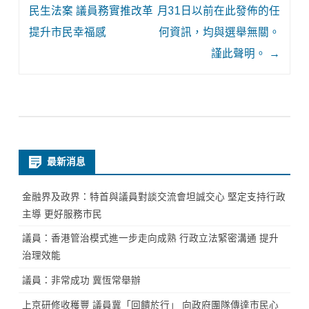
navigation
民生法案 議員務實推改革
月31日以前在此發佈的任
提升市民幸福感
何資訊，均與選舉無關。
謹此聲明。
→
最新消息
金融界及政界：特首與議員對談交流會坦誠交心 堅定支持行政
主導 更好服務市民
議員：香港管治模式進一步走向成熟 行政立法緊密溝通 提升
治理效能
議員：非常成功 冀恆常舉辦
上京研修收穫豐 議員冀「回饋於行」 向政府團隊傳達市民心