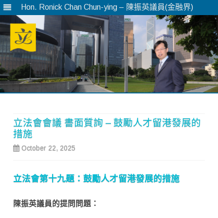
Hon. Ronick Chan Chun-ying – 陳振英議員(金融界)
Skip
to
content
立法會會議 書面質詢 – 鼓勵人才留港發展的
措施
October 22, 2025
立法會第
十九題：鼓勵人才留港發展的措施
陳振英議員的提問問題：