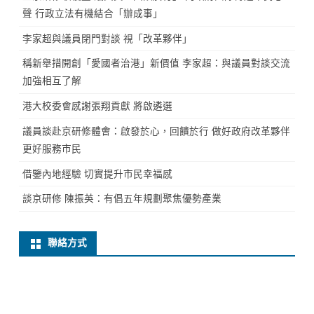
聲 行政立法有機結合「辦成事」
李家超與議員閉門對談 視「改革夥伴」
稱新舉措開創「愛國者治港」新價值 李家超：與議員對談交流
加強相互了解
港大校委會感謝張翔貢獻 將啟遴選
議員談赴京研修體會：啟發於心，回饋於行 做好政府改革夥伴
更好服務市民
借鑒內地經驗 切實提升市民幸福感
談京研修 陳振英：有倡五年規劃聚焦優勢產業
聯絡方式