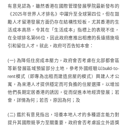
有意見認為，雖然香港在國際管理發展學院最新發布的
《2025年世界人才排名》中躍升至全球第四位，但在鼓
勵人才留港發展方面仍存在結構性短板，尤其香港的生
活成本高昂，令其在「生活成本」指標上的表現不佳，
在全球排名第66位，因此政府應推出相應的長遠措施吸
引和留住人才。就此，政府可否告知本會：
(一) 為降低住房成本壓力，政府會否考慮在北部都會區
等新發展區域預留部分土地，參考外國經驗以build-to-
rent模式（即專為出租而建造房屋的模式）興建人才公
寓，為來港人才提供穩定而可負擔的住屋選擇，以增加
他們長期定居香港的誘因，從而促進本地經濟發展；若
會，詳情為何；若否，原因為何；及
(二) 鑑於有意見指出，培養本地人才的多種語言能力對
提升其國際競爭力至關重要，政府會否考慮設立外語獎