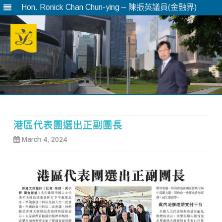
Hon. Ronick Chan Chun-ying – 陳振英議員(金融界)
Skip
to
content
港區代表團選出正副團長
March 4, 2024