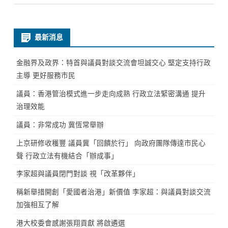
最新消息
金融界及政界：特首與議員對談交流會坦誠交心 堅定支持行政
主導 更好服務市民
議員：香港管治模式進一步走向成熟 行政立法緊密溝通 提升
治理效能
議員：非常成功 冀恆常舉辦
上京研修收穫豐 議員冀「回饋於行」 向政府團隊傳達市民心
聲 行政立法有機結合「辦成事」
李家超與議員閉門對談 視「改革夥伴」
稱新舉措開創「愛國者治港」新價值 李家超：與議員對談交流
加強相互了解
港大校委會感謝張翔貢獻 將啟遴選