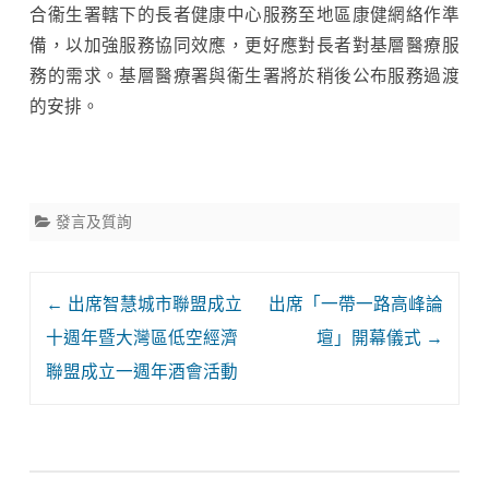
合衞生署轄下的長者健康中心服務至地區康健網絡作準
備，以加強服務協同效應，更好應對長者對基層醫療服
務的需求。基層醫療署與衞生署將於稍後公布服務過渡
的安排。
發言及質詢
Post
←
出席智慧城市聯盟成立
出席「一帶一路高峰論
navigation
十週年暨大灣區低空經濟
壇」開幕儀式
→
聯盟成立一週年酒會活動