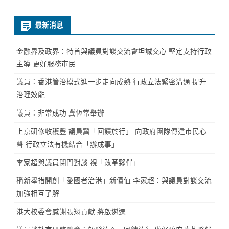
最新消息
金融界及政界：特首與議員對談交流會坦誠交心 堅定支持行政
主導 更好服務市民
議員：香港管治模式進一步走向成熟 行政立法緊密溝通 提升
治理效能
議員：非常成功 冀恆常舉辦
上京研修收穫豐 議員冀「回饋於行」 向政府團隊傳達市民心
聲 行政立法有機結合「辦成事」
李家超與議員閉門對談 視「改革夥伴」
稱新舉措開創「愛國者治港」新價值 李家超：與議員對談交流
加強相互了解
港大校委會感謝張翔貢獻 將啟遴選