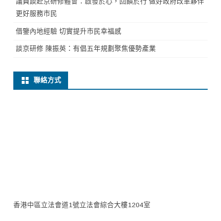
議員談赴京研修體會：啟發於心，回饋於行 做好政府改革夥伴
更好服務市民
借鑒內地經驗 切實提升市民幸福感
談京研修 陳振英：有倡五年規劃聚焦優勢產業
聯絡方式
香港中區立法會道1號立法會綜合大樓1204室