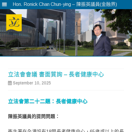
Hon. Ronick Chan Chun-ying – 陳振英議員(金融界)
Skip
to
content
立法會會議 書面質詢 – 長者健康中心
September 10, 2025
立法會第二
十二題
：長者健康中心
陳振英議員的提問問題：
衞生署在全港設有18間長者健康中心，65歲或以上的長