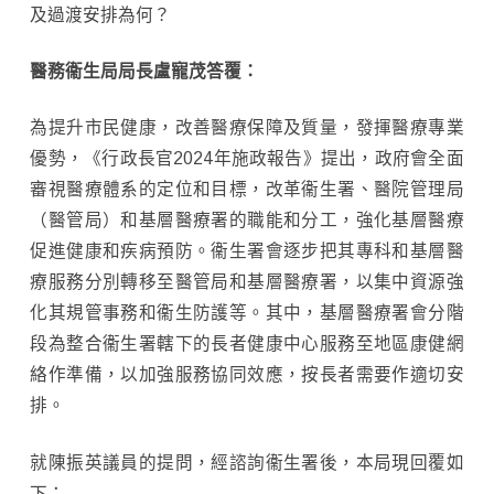
及過渡安排為何？
醫務衞生局局長盧寵茂
答覆：
為提升市民健康，改善醫療保障及質量，發揮醫療專業
優勢，《行政長官2024年施政報告》提出，政府會全面
審視醫療體系的定位和目標，改革衞生署、醫院管理局
（醫管局）和基層醫療署的職能和分工，強化基層醫療
促進健康和疾病預防。衞生署會逐步把其專科和基層醫
療服務分別轉移至醫管局和基層醫療署，以集中資源強
化其規管事務和衞生防護等。其中，基層醫療署會分階
段為整合衞生署轄下的長者健康中心服務至地區康健網
絡作準備，以加強服務協同效應，按長者需要作適切安
排。
就陳振英議員的提問，經諮詢衞生署後，本局現回覆如
下：