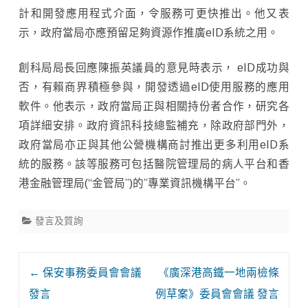
計和開發應用程式介面，令服務可更快推出。他又表
示，政府當局亦應預留足夠資源作推廣eID系統之用。
創科局局長回應陳振英議員的意見時表示， eID成功與
否，有賴商界積極參與，開發透過eID使用服務的應用
軟件。他表示，政府當局正與相關持份者合作，研究各
項詳細安排。政府資訊科技總監補充，除政府部門外，
政府當局亦正與其他公營機構商討推出更多利用eID系
統的服務。該等服務可包括醫院管理局的病人平台和香
港金融管理局(“金管局”)的”專業資訊機構平台”。
發言及質詢
Post
←
保安事務委員會會議
《廣深港高鐵一地兩檢條
navigation
發言
例草案》委員會會議 發言