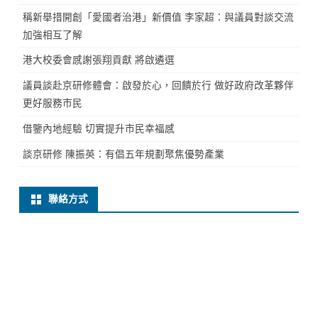
稱新舉措開創「愛國者治港」新價值 李家超：與議員對談交流
加強相互了解
港大校委會感謝張翔貢獻 將啟遴選
議員談赴京研修體會：啟發於心，回饋於行 做好政府改革夥伴
更好服務市民
借鑒內地經驗 切實提升市民幸福感
談京研修 陳振英：有倡五年規劃聚焦優勢產業
聯絡方式