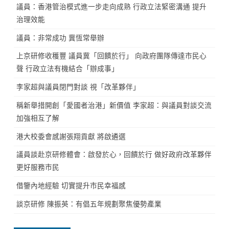
議員：香港管治模式進一步走向成熟 行政立法緊密溝通 提升
治理效能
議員：非常成功 冀恆常舉辦
上京研修收穫豐 議員冀「回饋於行」 向政府團隊傳達市民心
聲 行政立法有機結合「辦成事」
李家超與議員閉門對談 視「改革夥伴」
稱新舉措開創「愛國者治港」新價值 李家超：與議員對談交流
加強相互了解
港大校委會感謝張翔貢獻 將啟遴選
議員談赴京研修體會：啟發於心，回饋於行 做好政府改革夥伴
更好服務市民
借鑒內地經驗 切實提升市民幸福感
談京研修 陳振英：有倡五年規劃聚焦優勢產業