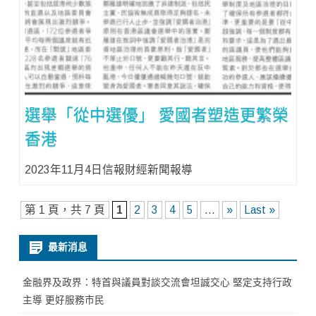
選舉「從中選優」 愛國者塑造更繁榮
香港
2023年11月4日信報財經新聞報導
第 1 頁，共 7 頁
1
2
3
4
5
...
»
Last »
最新消息
金融界及政界：特首與議員對談交流會坦誠交心 堅定支持行政
主導 更好服務市民