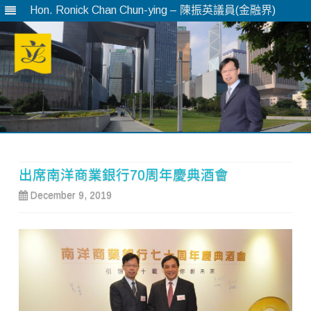
Hon. Ronick Chan Chun-ying – 陳振英議員(金融界)
Skip
to
content
出席南洋商業銀行70周年慶典酒會
December 9, 2019