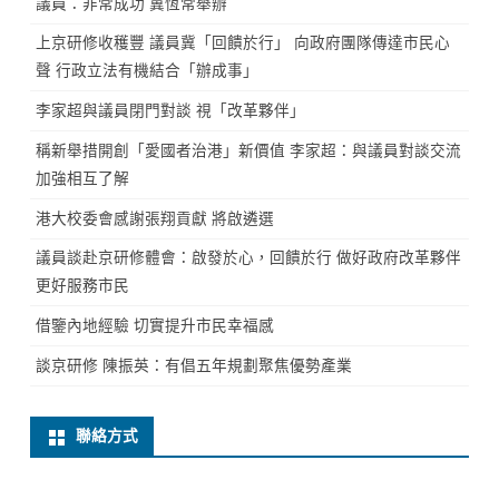
議員：非常成功 冀恆常舉辦
上京研修收穫豐 議員冀「回饋於行」 向政府團隊傳達市民心
聲 行政立法有機結合「辦成事」
李家超與議員閉門對談 視「改革夥伴」
稱新舉措開創「愛國者治港」新價值 李家超：與議員對談交流
加強相互了解
港大校委會感謝張翔貢獻 將啟遴選
議員談赴京研修體會：啟發於心，回饋於行 做好政府改革夥伴
更好服務市民
借鑒內地經驗 切實提升市民幸福感
談京研修 陳振英：有倡五年規劃聚焦優勢產業
聯絡方式