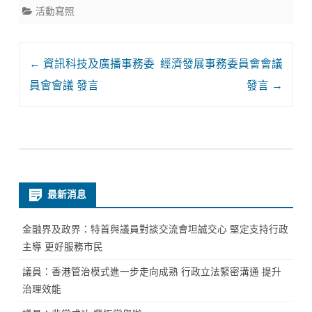
活動寫照
Post
←
資訊科技及廣播事務委
經濟發展事務委員會會議
navigation
員會會議 發言
發言
→
最新消息
金融界及政界：特首與議員對談交流會坦誠交心 堅定支持行政
主導 更好服務市民
議員：香港管治模式進一步走向成熟 行政立法緊密溝通 提升
治理效能