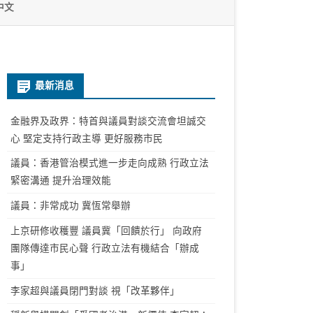
中文
最新消息
金融界及政界：特首與議員對談交流會坦誠交
心 堅定支持行政主導 更好服務市民
議員：香港管治模式進一步走向成熟 行政立法
緊密溝通 提升治理效能
議員：非常成功 冀恆常舉辦
上京研修收穫豐 議員冀「回饋於行」 向政府
團隊傳達市民心聲 行政立法有機結合「辦成
事」
李家超與議員閉門對談 視「改革夥伴」