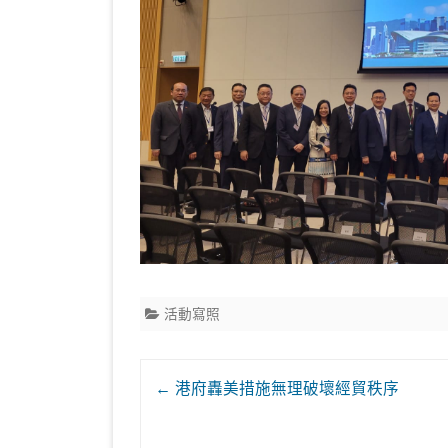
活動寫照
Post
←
港府轟美措施無理破壞經貿秩序
navigation