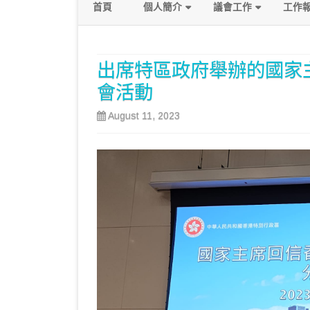
首頁
個人簡介
議會工作
工作
政綱
發言及質詢
出席特區政府舉辦的國家
關注議題
會活動
August 11, 2023