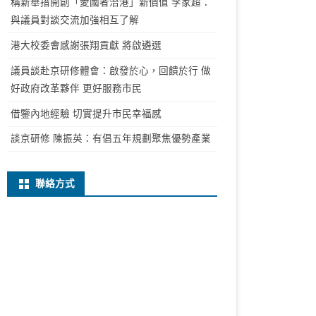
稱新舉措開創「愛國者治港」新價值 李家超：
與議員對談交流加強相互了解
港大校委會感謝張翔貢獻 將啟遴選
議員談赴京研修體會：啟發於心，回饋於行 做
好政府改革夥伴 更好服務市民
借鑒內地經驗 切實提升市民幸福感
談京研修 陳振英：有倡五年規劃聚焦優勢產業
聯絡方式