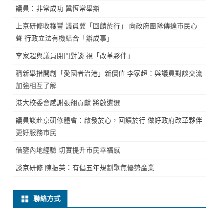
議員：非常成功 冀恆常舉辦
上京研修收穫豐 議員冀「回饋於行」 向政府團隊傳達市民心
聲 行政立法有機結合「辦成事」
李家超與議員閉門對談 視「改革夥伴」
稱新舉措開創「愛國者治港」新價值 李家超：與議員對談交流
加強相互了解
港大校委會感謝張翔貢獻 將啟遴選
議員談赴京研修體會：啟發於心，回饋於行 做好政府改革夥伴
更好服務市民
借鑒內地經驗 切實提升市民幸福感
談京研修 陳振英：有倡五年規劃聚焦優勢產業
聯絡方式