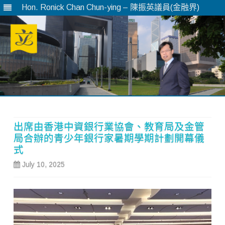
Hon. Ronick Chan Chun-ying – 陳振英議員(金融界)
Skip
to
content
出席由香港中資銀行業協會、教育局及金管
局合辦的青少年銀行家暑期學期計劃開幕儀
式
July 10, 2025