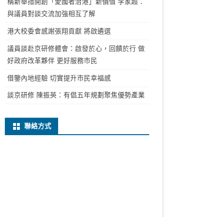
稱新舉措開創「愛國者治港」新價值 李家超：
與議員對談交流加強相互了解
港大校委會感謝張翔貢獻 將啟遴選
議員談赴京研修體會：啟發於心，回饋於行 做
好政府改革夥伴 更好服務市民
借鑒內地經驗 切實提升市民幸福感
談京研修 陳振英：有倡五年規劃聚焦優勢產業
聯絡方式