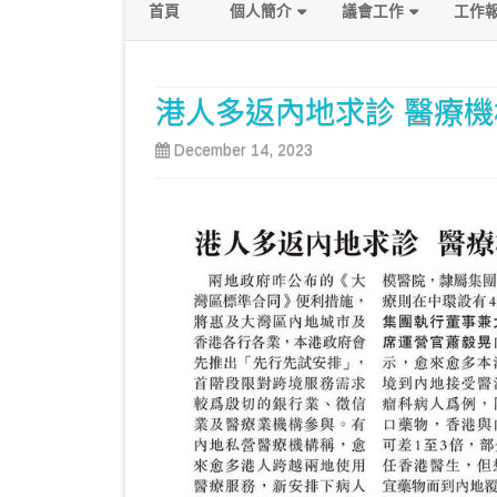
首頁
個人簡介
議會工作
工作
政綱
發言及質詢
港人多返內地求診 醫療
關注議題
December 14, 2023