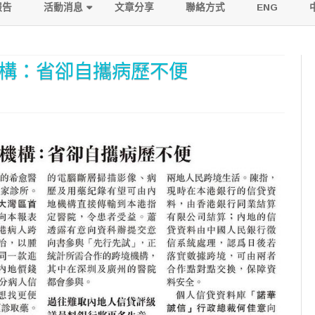
to
報告
活動消息
文章分享
聯絡方式
ENG
content
活動寫照
機構：省卻自攜病歷不便
傳媒報導