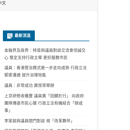
中文
最新消息
金融界及政界：特首與議員對談交流會坦誠交
心 堅定支持行政主導 更好服務市民
議員：香港管治模式進一步走向成熟 行政立法
緊密溝通 提升治理效能
議員：非常成功 冀恆常舉辦
上京研修收穫豐 議員冀「回饋於行」 向政府
團隊傳達市民心聲 行政立法有機結合「辦成
事」
李家超與議員閉門對談 視「改革夥伴」