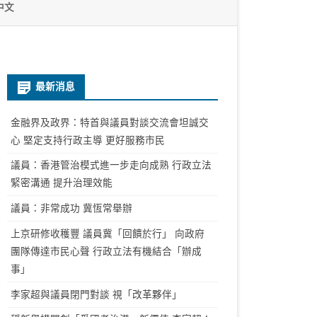
中文
最新消息
金融界及政界：特首與議員對談交流會坦誠交
心 堅定支持行政主導 更好服務市民
議員：香港管治模式進一步走向成熟 行政立法
緊密溝通 提升治理效能
議員：非常成功 冀恆常舉辦
上京研修收穫豐 議員冀「回饋於行」 向政府
團隊傳達市民心聲 行政立法有機結合「辦成
事」
李家超與議員閉門對談 視「改革夥伴」