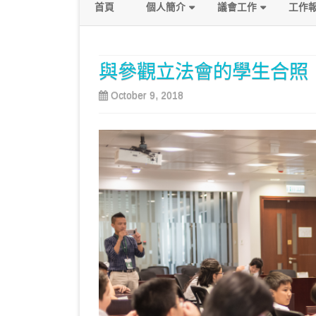
首頁
個人簡介
議會工作
工作
政綱
發言及質詢
與參觀立法會的學生合照
關注議題
October 9, 2018