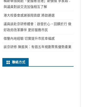
稱新舉措開創「愛國者治港」新價值 李家超：
與議員對談交流加強相互了解
港大校委會感謝張翔貢獻 將啟遴選
議員談赴京研修體會：啟發於心，回饋於行 做
好政府改革夥伴 更好服務市民
借鑒內地經驗 切實提升市民幸福感
談京研修 陳振英：有倡五年規劃聚焦優勢產業
聯絡方式