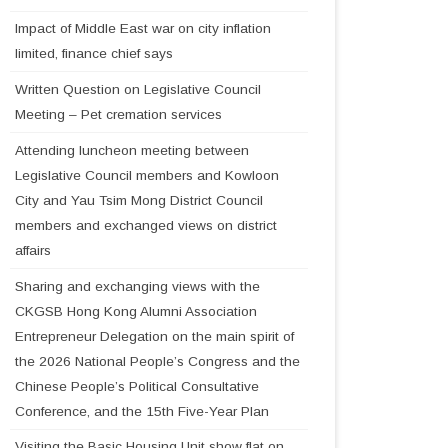
Impact of Middle East war on city inflation
limited, finance chief says
Written Question on Legislative Council
Meeting – Pet cremation services
Attending luncheon meeting between
Legislative Council members and Kowloon
City and Yau Tsim Mong District Council
members and exchanged views on district
affairs
Sharing and exchanging views with the
CKGSB Hong Kong Alumni Association
Entrepreneur Delegation on the main spirit of
the 2026 National People’s Congress and the
Chinese People’s Political Consultative
Conference, and the 15th Five-Year Plan
Visiting the Basic Housing Unit show flat on