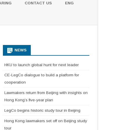
ARING
CONTACT US
ENG
NEWS
HKU to launch global hunt for next leader
CE-LegCo dialogue to build a platform for
cooperation
Lawmakers return from Beijing with insights on
Hong Kong’s five-year plan
LegCo begins historic study tour in Beijing
Hong Kong lawmakers set off on Beijing study
tour