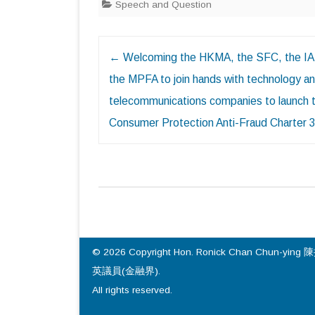
Speech and Question
Post
←
Welcoming the HKMA, the SFC, the IA
navigation
the MPFA to join hands with technology a
telecommunications companies to launch 
Consumer Protection Anti-Fraud Charter 
© 2026 Copyright Hon. Ronick Chan Chun-ying 
英議員(金融界).
All rights reserved.