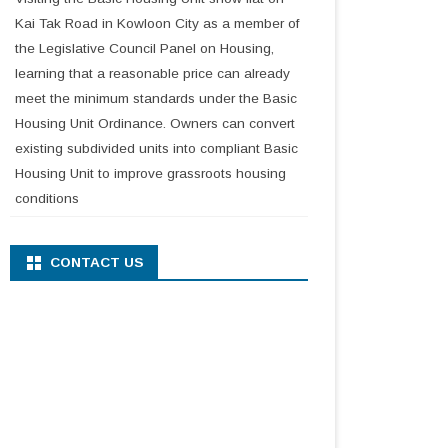
Kai Tak Road in Kowloon City as a member of
the Legislative Council Panel on Housing,
learning that a reasonable price can already
meet the minimum standards under the Basic
Housing Unit Ordinance. Owners can convert
existing subdivided units into compliant Basic
Housing Unit to improve grassroots housing
conditions
CONTACT US