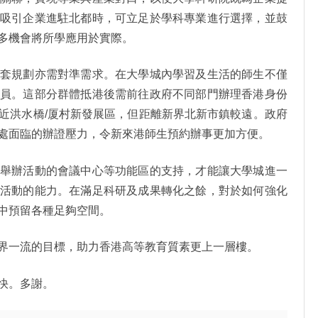
在吸引企業進駐北都時，可立足於學科專業進行選擇，並鼓
多機會將所學應用於實際。
配套規劃亦需對準需求。在大學城內學習及生活的師生不僅
人員。這部分群體抵港後需前往政府不同部門辦理香港身份
近洪水橋/厦村新發展區，但距離新界北新市鎮較遠。政府
處面臨的辦證壓力，令新來港師生預約辦事更加方便。
、舉辦活動的會議中心等功能區的支持，才能讓大學城進一
術活動的能力。在滿足科研及成果轉化之餘，對於如何強化
中預留各種足夠空間。
界一流的目標，助力香港高等教育質素更上一層樓。
快。多謝。