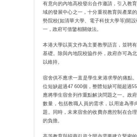
有意向的內地高校發出合作邀請，引入教
域的發展中心之一，十分重視教育與產業
勢院校(如清華大學、電子科技大學等)開
一，政府可借鑒相關做法。
本港大學以英文作為主要教學語言，並聘
基礎。除與內地院校協作外，政府亦可為
以維持。
宿舍供不應求一直是學生來港求學的痛點。根
位短缺超過47 600個，整體短缺可能超過5
應將學生宿舍列作重點解決問題之一。政
數量，包括教職人員的需求，以用途為導
題。同時，未來宿舍的收費亦應控制在合
的負擔。
高等教育與招商引資之間亦需要建立緊密