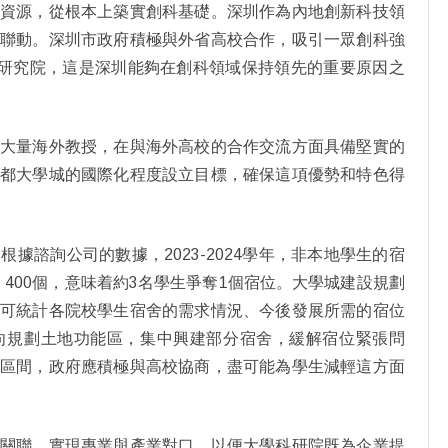
育資源，從根本上築實創科基礎。深圳作為內地創新科技領
的聯動。深圳市政府積極與外省高校合作，吸引一眾創科強
設研究院，這是深圳能夠在創科領域保持領先的重要原因之
有大量海外教授，在與海外高校的合作交流方面具備堅實的
北都大學城的國際化程度設立目標，確保這項優勢和特色得
據諮詢公司的數據，2023-2024學年，非本地學生的宿
5 400個，意味着約3名學生爭奪1個宿位。大學城建設規劃
府可統計各院校學生宿舍的需求情況、今後發展所需的宿位
向規劃土地功能區，集中興建部分宿舍，緩解宿位緊張問
理區間，政府應積極與高校協商，盡可能為學生減輕這方面
的關聯，實現專業與產業對口，以便大學科研院既為企業提