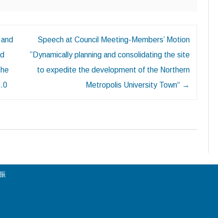
 and
Speech at Council Meeting-Members’ Motion
nd
”Dynamically planning and consolidating the site
the
to expedite the development of the Northern
3.0
Metropolis University Town“
→
陳振