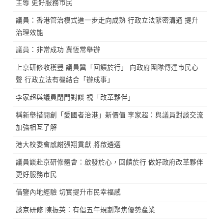
主導 更好服務市民
議員：香港管治模式進一步走向成熟 行政立法緊密溝通 提升
治理效能
議員：非常成功 冀恆常舉辦
上京研修收穫豐 議員冀「回饋於行」 向政府團隊傳達市民心
聲 行政立法有機結合「辦成事」
李家超與議員閉門對談 視「改革夥伴」
稱新舉措開創「愛國者治港」新價值 李家超：與議員對談交流
加強相互了解
港大校委會感謝張翔貢獻 將啟遴選
議員談赴京研修體會：啟發於心，回饋於行 做好政府改革夥伴
更好服務市民
借鑒內地經驗 切實提升市民幸福感
談京研修 陳振英：有倡五年規劃聚焦優勢產業