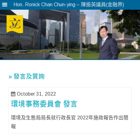
Hon. Ronick Chan Chun-ying – 陳振英議員(金融界)
Skip
to
content
» 發言及質詢
October 31, 2022
環境事務委員會 發言
環境及生態局局長就行政長官 2022年施政報告作出簡
報