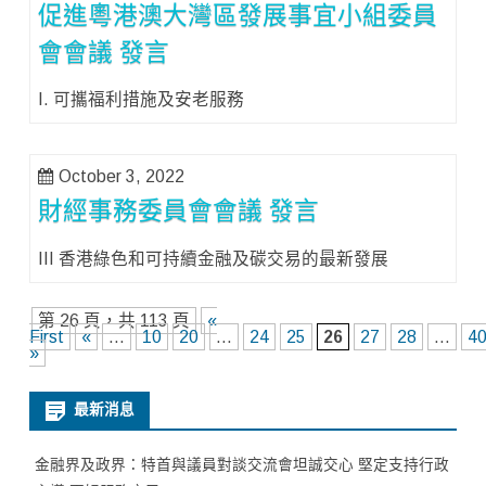
促進粵港澳大灣區發展事宜小組委員
會會議 發言
I. 可攜福利措施及安老服務
October 3, 2022
財經事務委員會會議 發言
III 香港綠色和可持續金融及碳交易的最新發展
第 26 頁，共 113 頁
«
First
«
...
10
20
...
24
25
26
27
28
...
4
»
最新消息
金融界及政界：特首與議員對談交流會坦誠交心 堅定支持行政